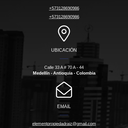
+573128690986
+573128690986
UBICACIÓN
Calle 33 A # 70 A - 44
Medellín - Antioquia - Colombia
EMAIL
elementpropiedadraiz@gmail.com