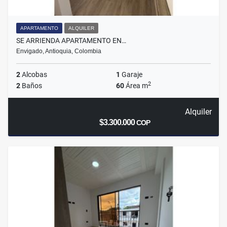
APARTAMENTO
ALQUILER
SE ARRIENDA APARTAMENTO EN…
Envigado, Antioquia, Colombia
2
Alcobas
1
Garaje
2
2
Baños
60
Área m
Alquiler
$3.300.000
COP