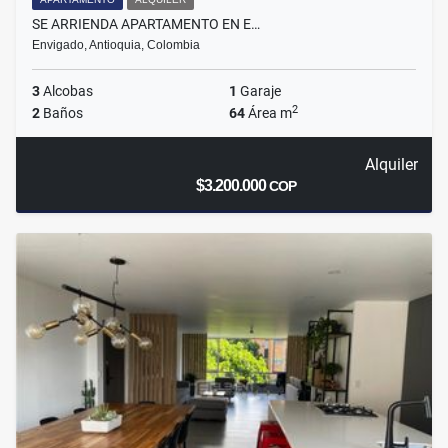
SE ARRIENDA APARTAMENTO EN E…
Envigado, Antioquia, Colombia
3
Alcobas
1
Garaje
2
2
Baños
64
Área m
Alquiler
$3.200.000
COP