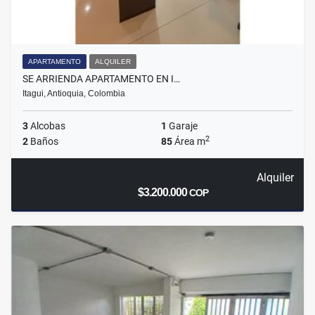
APARTAMENTO
ALQUILER
SE ARRIENDA APARTAMENTO EN I…
Itagui, Antioquia, Colombia
3
Alcobas
1
Garaje
2
2
Baños
85
Área m
Alquiler
$3.200.000
COP