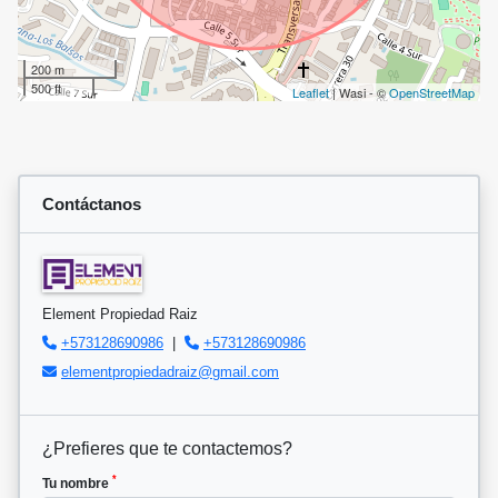
200 m
500 ft
Leaflet
| Wasi - ©
OpenStreetMap
Contáctanos
Element Propiedad Raiz
+573128690986
|
+573128690986
elementpropiedadraiz@gmail.com
¿Prefieres que te contactemos?
*
Tu nombre