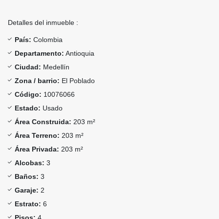
Detalles del inmueble :
País:
Colombia
Departamento:
Antioquia
Ciudad:
Medellín
Zona / barrio:
El Poblado
Código:
10076066
Estado:
Usado
Área Construida:
203 m²
Área Terreno:
203 m²
Área Privada:
203 m²
Alcobas:
3
Baños:
3
Garaje:
2
Estrato:
6
Pisos:
4