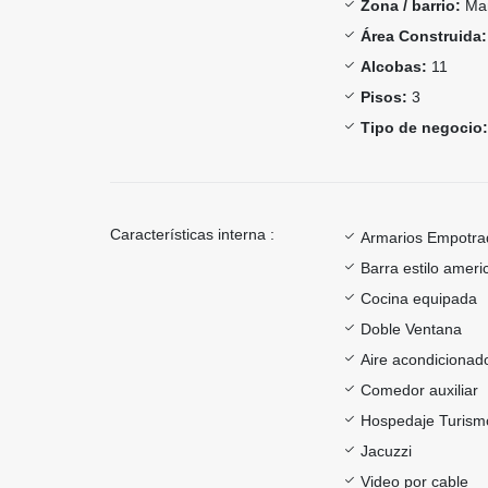
Zona / barrio:
Man
Área Construida:
Alcobas:
11
Pisos:
3
Tipo de negocio:
Características interna :
Armarios Empotra
Barra estilo ameri
Cocina equipada
Doble Ventana
Aire acondicionad
Comedor auxiliar
Hospedaje Turism
Jacuzzi
Video por cable