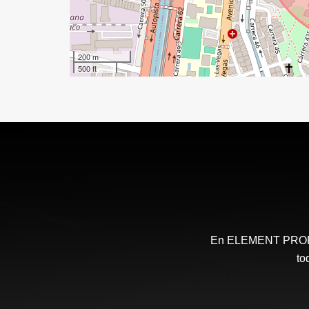
200 m
500 ft
En ELEMENT PROPIE
to