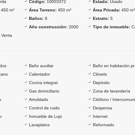
ila
Código:
10003372
Estado:
Usado
450 m²
Área Terreno:
450 m²
Área Privada:
450 m
Baños:
8
Estrato:
5
Año construcción:
2000
Tipo de inmueble:
C
Venta
dos
Baño auxiliar
Baño en habitación pr
cano
Calentador
Clósets
Cocina integral
Depósito
Gas domiciliario
Zona de lavandería
o
Amoblado
Citófono / Intercomun
Control de ruido
Despensa
o
Inmueble de Lujo
Internet
Lavaplatos
Reformado