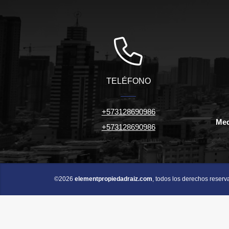
TELÉFONO
+573128690986
Med
+573128690986
©2026
elementpropiedadraiz.com
, todos los derechos reserv