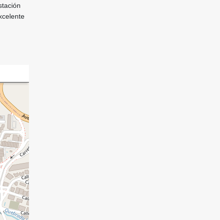
stación
xcelente