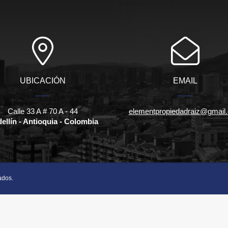
UBICACIÓN
EMAIL
Calle 33 A # 70 A - 44
elementpropiedadraiz@gmail
ellín - Antioquia - Colombia
ados.