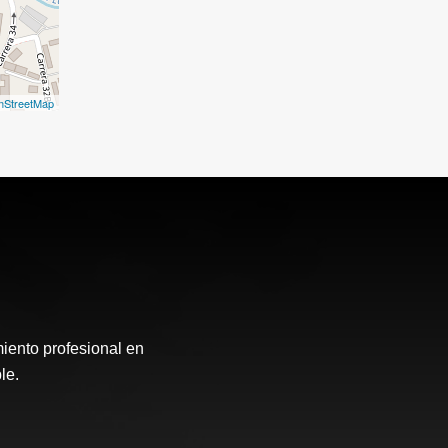
nStreetMap
nto profesional en
le.