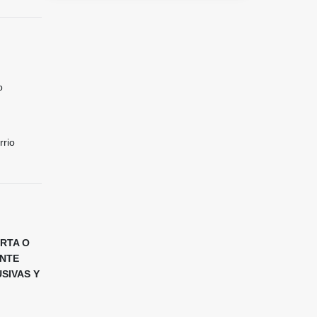
o
rrio
ORTA O
ENTE
SIVAS Y