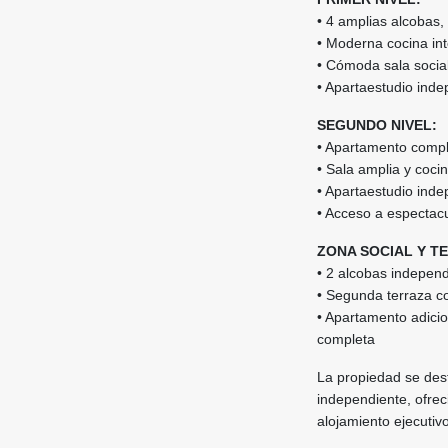
• 4 amplias alcobas
• Moderna cocina in
• Cómoda sala social
• Apartaestudio ind
SEGUNDO NIVEL:
• Apartamento compl
• Sala amplia y coci
• Apartaestudio ind
• Acceso a espectacu
ZONA SOCIAL Y T
• 2 alcobas indepen
• Segunda terraza co
• Apartamento adici
completa
La propiedad se dest
independiente, ofrec
alojamiento ejecutivo