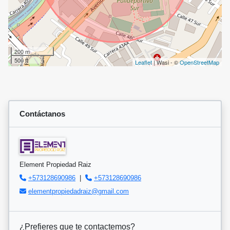
200 m
500 ft
Leaflet
| Wasi - ©
OpenStreetMap
Contáctanos
Element Propiedad Raiz
+573128690986
|
+573128690986
elementpropiedadraiz@gmail.com
¿Prefieres que te contactemos?