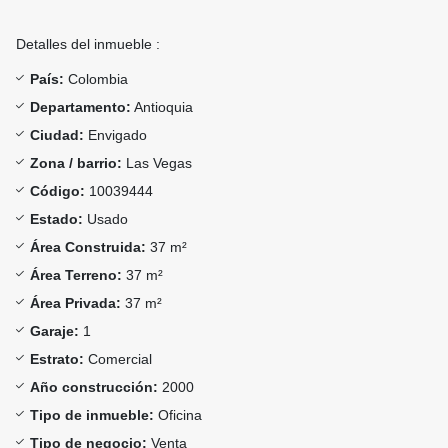
Detalles del inmueble :
País:
Colombia
Departamento:
Antioquia
Ciudad:
Envigado
Zona / barrio:
Las Vegas
Código:
10039444
Estado:
Usado
Área Construida:
37 m²
Área Terreno:
37 m²
Área Privada:
37 m²
Garaje:
1
Estrato:
Comercial
Año construcción:
2000
Tipo de inmueble:
Oficina
Tipo de negocio:
Venta