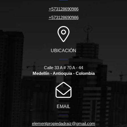
+573128690986
+573128690986
UBICACIÓN
Calle 33 A # 70 A - 44
Medellín - Antioquia - Colombia
EMAIL
elementpropiedadraiz@gmail.com