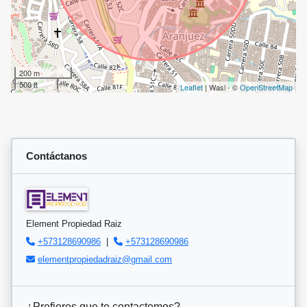
200 m
500 ft
Leaflet
| Wasi - ©
OpenStreetMap
Contáctanos
Element Propiedad Raiz
+573128690986
|
+573128690986
elementpropiedadraiz@gmail.com
¿Prefieres que te contactemos?