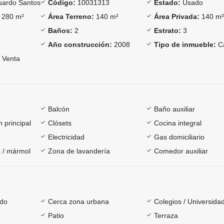
ardo Santos
Código:
10031313
Estado:
Usado
280 m²
Área Terreno:
140 m²
Área Privada:
140 m
Baños:
2
Estrato:
3
Año construcción:
2008
Tipo de inmueble:
C
Venta
Balcón
Baño auxiliar
 principal
Clósets
Cocina integral
Electricidad
Gas domiciliario
 / mármol
Zona de lavandería
Comedor auxiliar
ado
Cerca zona urbana
Colegios / Universida
Patio
Terraza