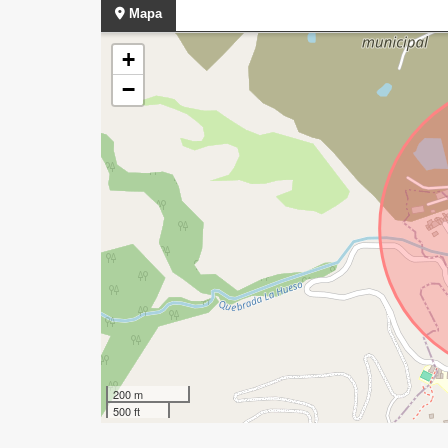
Mapa
+
−
200 m
500 ft