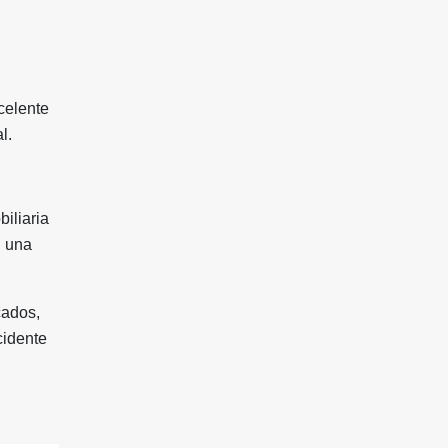
celente
l.
iliaria
n una
cados,
cidente