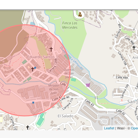
Leaflet
| Wasi - ©
Ope