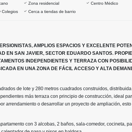
rcano
Zona residencial
Centro Médico
y Colegios
Cerca a tiendas de barrio
VERSIONISTAS, AMPLIOS ESPACIOS Y EXCELENTE POTE
AD EN SAN JAVIER, SECTOR EDUARDO SANTOS. PROPI
AMENTOS INDEPENDIENTES Y TERRAZA CON POSIBILI
BICADA EN UNA ZONA DE FÁCIL ACCESO Y ALTA DEMAN
drados de lote y 280 metros cuadrados construidos, distribuida
endientes más terraza con principio de construcción, ideal pa
or arrendamiento o desarrollar un proyecto de ampliación, esto
partamento con 3 alcobas, 2 baños, sala-comedor, cocineta, pat
 calentador de paso y pisos en baldosa.