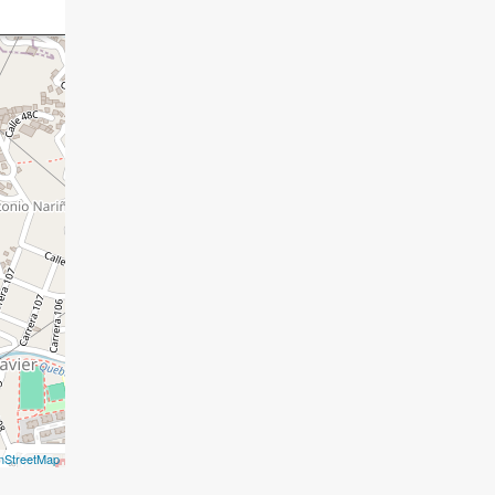
nStreetMap