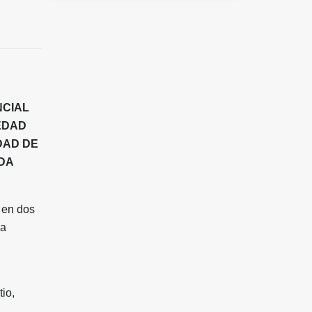
NCIAL
EDAD
DAD DE
DA
 en dos
ra
io,