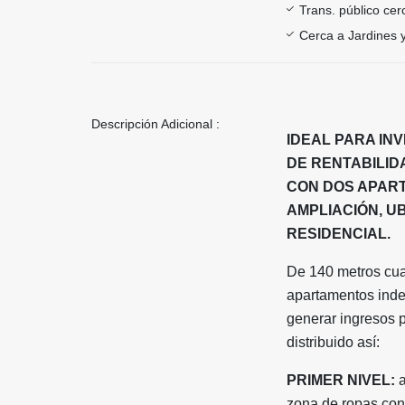
Trans. público ce
Cerca a Jardines 
Descripción Adicional :
IDEAL PARA IN
DE RENTABILID
CON DOS APART
AMPLIACIÓN, U
RESIDENCIAL.
De 140 metros cua
apartamentos indep
generar ingresos p
distribuido así:
PRIMER NIVEL:
a
zona de ropas con