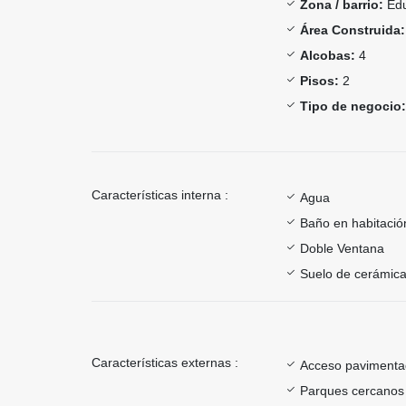
Zona / barrio:
Edu
Área Construida:
Alcobas:
4
Pisos:
2
Tipo de negocio:
Características interna :
Agua
Baño en habitación
Doble Ventana
Suelo de cerámica
Características externas :
Acceso paviment
Parques cercanos