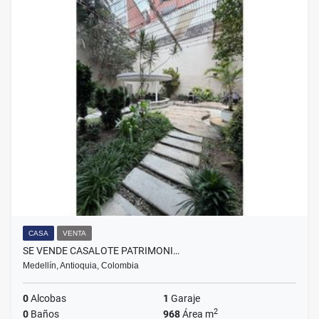
CASA
VENTA
SE VENDE CASALOTE PATRIMONI…
Medellín, Antioquia, Colombia
0
Alcobas
1
Garaje
2
0
Baños
968
Área m