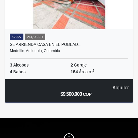
CASA
ALQUILER
SE ARRIENDA CASA EN EL POBLAD…
Medellín, Antioquia, Colombia
3
Alcobas
2
Garaje
2
4
Baños
154
Área m
Alquiler
$9.500.000
COP