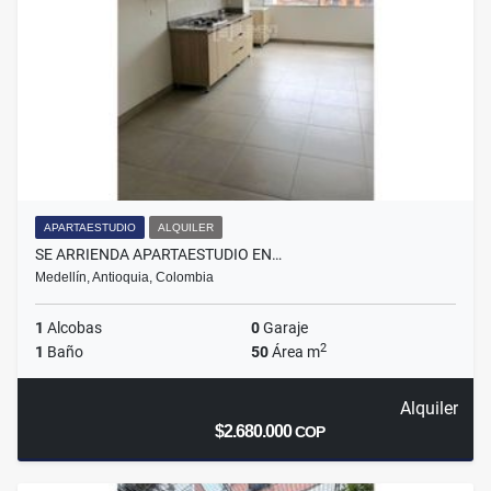
APARTAESTUDIO
ALQUILER
SE ARRIENDA APARTAESTUDIO EN…
Medellín, Antioquia, Colombia
1
Alcobas
0
Garaje
2
1
Baño
50
Área m
Alquiler
$2.680.000
COP