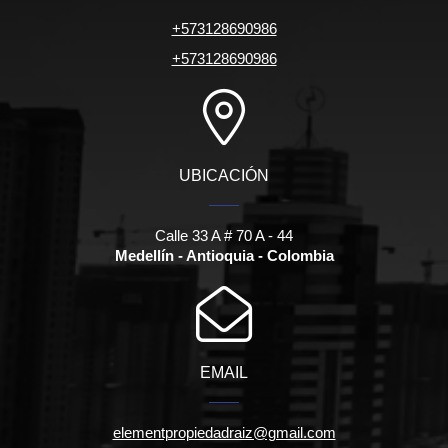
+573128690986
+573128690986
UBICACIÓN
Calle 33 A # 70 A - 44
Medellín - Antioquia - Colombia
EMAIL
elementpropiedadraiz@gmail.com