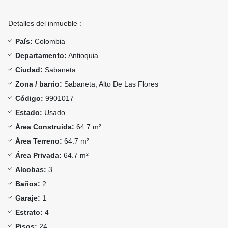
Detalles del inmueble :
País:
Colombia
Departamento:
Antioquia
Ciudad:
Sabaneta
Zona / barrio:
Sabaneta, Alto De Las Flores
Código:
9901017
Estado:
Usado
Área Construida:
64.7 m²
Área Terreno:
64.7 m²
Área Privada:
64.7 m²
Alcobas:
3
Baños:
2
Garaje:
1
Estrato:
4
Pisos:
24