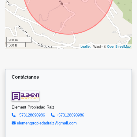
200 m
500 ft
Leaflet
| Wasi - ©
OpenStreetMap
Contáctanos
Element Propiedad Raiz
+573128690986
|
+573128690986
elementpropiedadraiz@gmail.com