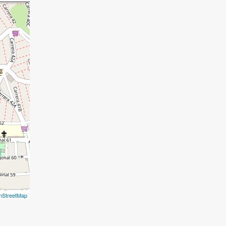
nStreetMap