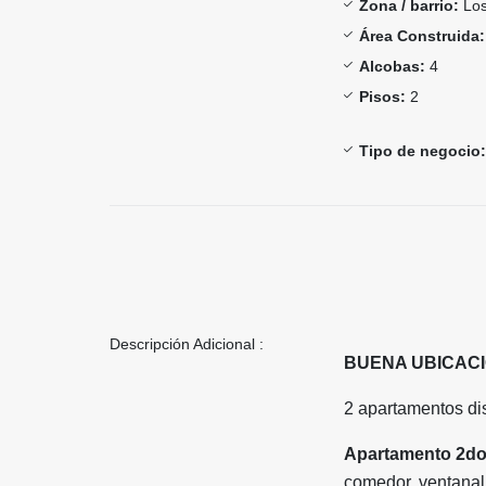
Zona / barrio:
Los
Área Construida:
Alcobas:
4
Pisos:
2
Tipo de negocio:
Descripción Adicional :
BUENA UBICACI
2 apartamentos dis
Apartamento 2do
comedor, ventanal,