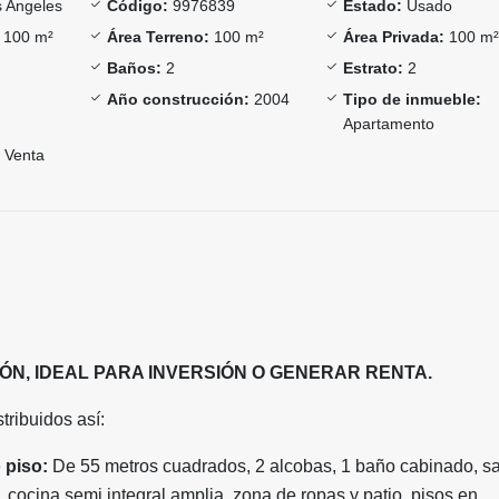
 Angeles
Código:
9976839
Estado:
Usado
100 m²
Área Terreno:
100 m²
Área Privada:
100 m
Baños:
2
Estrato:
2
Año construcción:
2004
Tipo de inmueble:
Apartamento
Venta
ÓN, IDEAL PARA INVERSIÓN O GENERAR RENTA.
tribuidos así:
 piso:
De 55 metros cuadrados, 2 alcobas, 1 baño cabinado, sa
 cocina semi integral amplia, zona de ropas y patio, pisos en