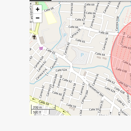
+
−
200 m
500 ft