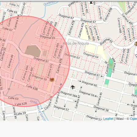
Leaflet
| Wasi - ©
Ope