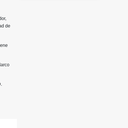
or,
dad de
iene
Marco
D.