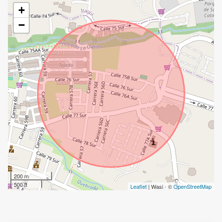
+
−
200 m
500 ft
Leaflet
| Wasi - ©
OpenStreetMap