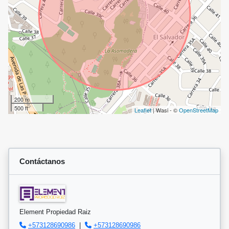
200 m
500 ft
Leaflet
| Wasi - ©
OpenStreetMap
Contáctanos
Element Propiedad Raiz
+573128690986
|
+573128690986