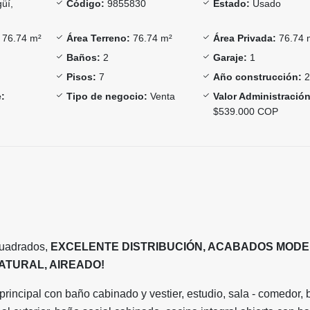
güí,
Código:
9855830
Estado:
Usado
76.74 m²
Área Terreno:
76.74 m²
Área Privada:
76.74 
Baños:
2
Garaje:
1
Pisos:
7
Año construcción:
2
:
Tipo de negocio:
Venta
Valor Administración
$539.000 COP
cuadrados,
EXCELENTE DISTRIBUCIÓN, ACABADOS MODE
NATURAL, AIREADO!
principal con baño cabinado y vestier, estudio, sala - comedor, 