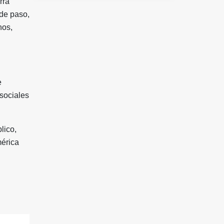
rra
 de paso,
nos,
e
sociales
lico,
mérica