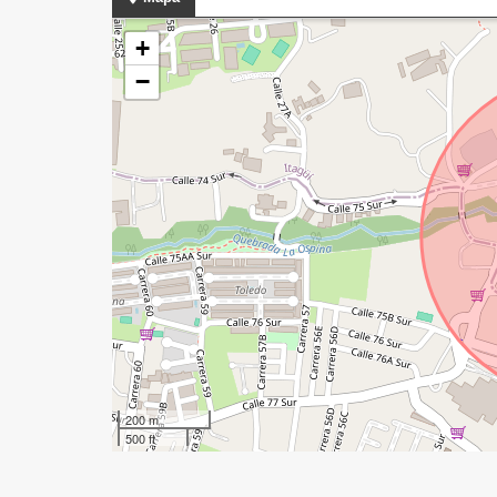
+
−
200 m
500 ft