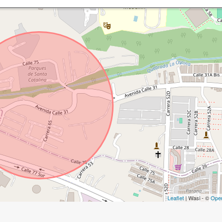
Leaflet
| Wasi - ©
Ope