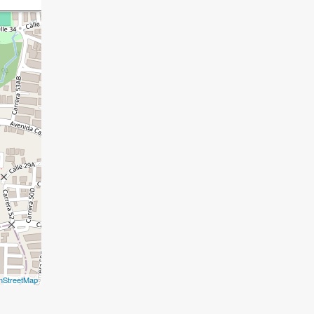
nStreetMap