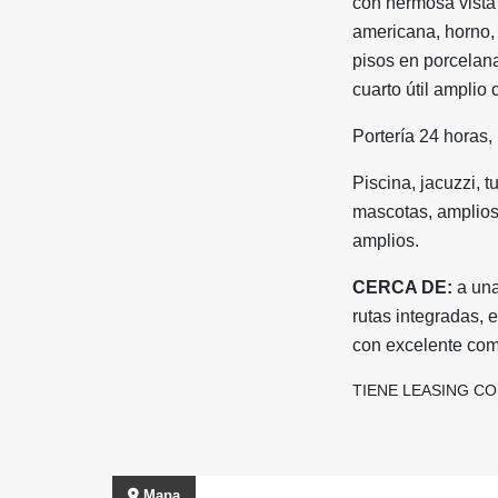
con hermosa vista 
americana, horno, 
pisos en porcelana
cuarto útil amplio
Portería 24 horas,
Piscina, jacuzzi, t
mascotas, amplios
amplios.
CERCA DE:
a una
rutas integradas, 
con excelente com
TIENE LEASING CO
Mapa