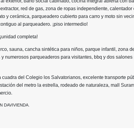
al exterior, baño social cabinado, cocina integral abierta con ba
extractor, red de gas, zona de ropas independiente, calentador
to y cerámica, parqueadero cubierto para carro y moto sin veci
 contiguo al parqueadero. ¡piso intermedio!
 ¡unidad completa!
urco, sauna, cancha sintética para niños, parque infantil, zona d
 y numerosos parqueaderos para visitantes, bbq y dos salones 
 cuadra del Colegio los Salvatorianos, excelente transporte púb
estación del metro la estrella, rodeado de naturaleza, mall Sura
ercio.
N DAVIVIENDA.