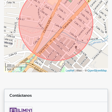
200 m
500 ft
Leaflet
| Wasi - ©
OpenStreetMap
Contáctanos