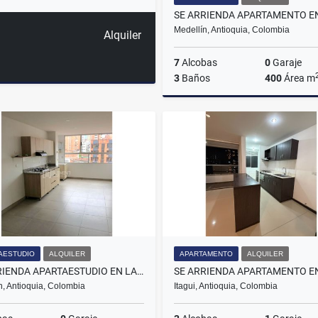
Medellín, Antioquia, Colombia
Alquiler
7
Alcobas
0
Garaje
3
Baños
400
Área m
A
$6.000.000
AESTUDIO
ALQUILER
APARTAMENTO
ALQUILER
SE ARRIENDA APARTAESTUDIO EN LAURELES MEDELLÍN, SECTOR NOGAL.
n, Antioquia, Colombia
Itagui, Antioquia, Colombia