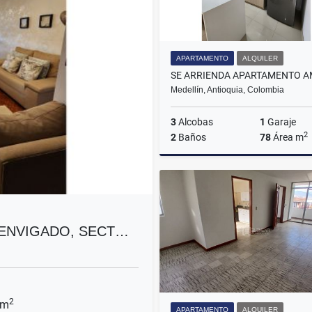
APARTAMENTO
ALQUILER
Medellín, Antioquia, Colombia
3
Alcobas
1
Garaje
2
2
Baños
78
Área m
A
$3.200.000
 ENVIGADO, SECT…
2
 m
APARTAMENTO
ALQUILER