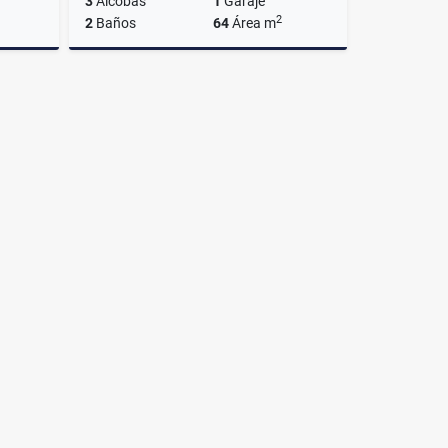
3
Alcobas
1
Garaje
2
2
Baños
64
Área m
lquiler
Alquiler
$3.200.000