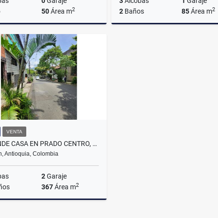
bas
0
Garaje
3
Alcobas
1
Garaje
2
2
o
50
Área m
2
Baños
85
Área m
Alquiler
A
$2.680.000
$3.200.000
VENTA
SE VENDE CASA EN PRADO CENTRO, MEDELLÍN.
n, Antioquia, Colombia
bas
2
Garaje
2
ños
367
Área m
Venta