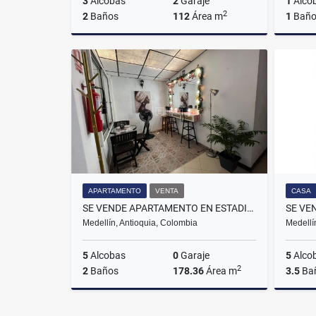
3
Alcobas
2
Garaje
1
Alco
2
2
Baños
112
Área m
1
Bañ
Venta
$665.000.000
APARTAMENTO
VENTA
CASA
SE VENDE APARTAMENTO EN ESTADIO MEDELLÍN, SECTOR LA FLORESTA.
Medellín, Antioquia, Colombia
Medellí
5
Alcobas
0
Garaje
5
Alco
2
2
Baños
178.36
Área m
3.5
Ba
Venta