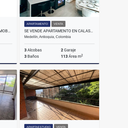
APARTAMENTO
VENTA
SE ARRIENDA APARTAMENTO AMOBLADO EN ITAGUI, SECTOR ACACIAS.
SE VENDE APARTAMENTO EN CALASANZ MEDELLÍN, SECTOR PARTE BAJA
Medellín, Antioquia, Colombia
3
Alcobas
2
Garaje
2
3
Baños
113
Área m
lquiler
Venta
$960.000.000
APARTAESTUDIO
VENTA