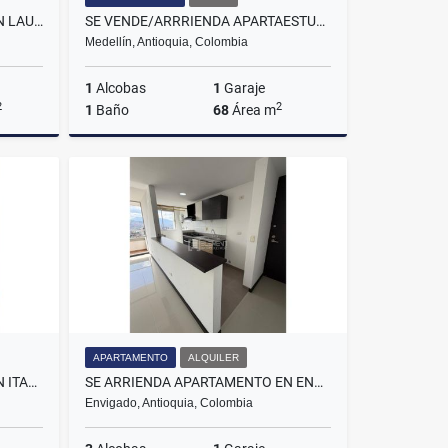
SE ARRIENDA APARTAMENTO EN LAURELES MEDELLÍN, SECTOR SANTA TERESITA.
SE VENDE/ARRRIENDA APARTAESTUDIO EN EL POBLADO, MEDELLÍN, LAS PALMAS.
Medellín, Antioquia, Colombia
1
Alcobas
1
Garaje
2
2
1
Baño
68
Área m
lquiler
Venta
Alquiler
$800.000.000
$4.300.000
APARTAMENTO
ALQUILER
SE ARRIENDA APARTAMENTO EN ITAGUI, SECTOR SURAMERICA
SE ARRIENDA APARTAMENTO EN ENVIGADO, SECTOR EL TRIANON.
Envigado, Antioquia, Colombia