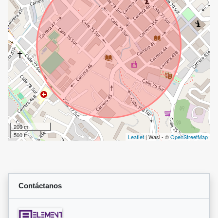
200 m
500 ft
Leaflet
| Wasi - ©
OpenStreetMap
Contáctanos