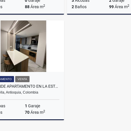
bas
0
Garaje
3
Alcobas
2
Garaje
2
2
s
88
Área m
2
Baños
99
Área m
Alquiler
A
$2.800.000
$4.500.000
AMENTO
VENTA
SE VENDE APARTAMENTO EN LA ESTRELLA, SECTOR LA FERRERIA.
ella, Antioquia, Colombia
bas
1
Garaje
2
s
70
Área m
Venta