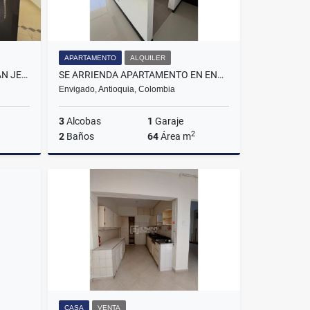
APARTAMENTO
ALQUILER
SE VENDE APARTAMENTO EN SAN JERONIMO, SECTOR LA PAZ.
SE ARRIENDA APARTAMENTO EN ENVIGADO, SECTOR EL TRIANON.
Envigado, Antioquia, Colombia
3
Alcobas
1
Garaje
2
2
Baños
64
Área m
Venta
Alquiler
$3.200.000
CASA
VENTA