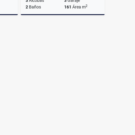
3
Alcobas
3
Garaje
2
2
Baños
161
Área m
lquiler
Venta
$1.650.000.000