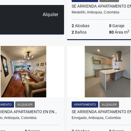
Medellín, Antioquia, Colombia
Alquiler
2
Alcobas
0
Garaje
2
2
Baños
80
Área m
A
$2.100.000
AMENTO
ALQUILER
APARTAMENTO
ALQUILER
SE ARRIENDA APARTAMENTO EN ENVIGADO, SECTOR EL TRIANON.
o, Antioquia, Colombia
Envigado, Antioquia, Colombia