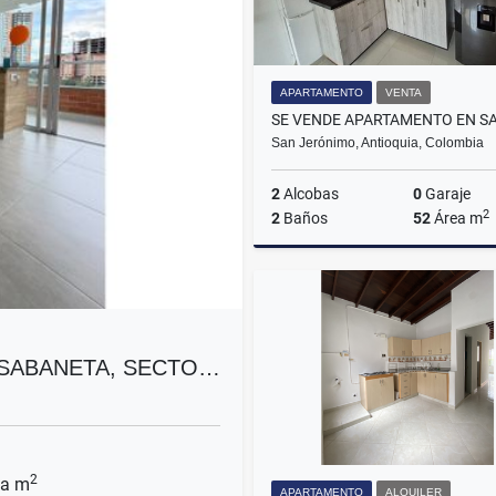
APARTAMENTO
VENTA
San Jerónimo, Antioquia, Colombia
2
Alcobas
0
Garaje
2
2
Baños
52
Área m
$190.000.000
 SABANETA, SECTO…
2
a m
APARTAMENTO
ALQUILER