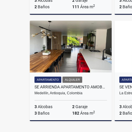
3
Alcobas
2
Garaje
3
Alco
2
2
Baños
111
Área m
2
Baño
Venta
$690.000.000
APARTAMENTO
ALQUILER
APART
SE ARRIENDA APARTAMENTO AMOBLADO EN EL POBLADO, SECTOR MILLA DE ORO
Medellín, Antioquia, Colombia
La Estr
3
Alcobas
2
Garaje
3
Alco
2
3
Baños
182
Área m
2
Baño
Alquiler