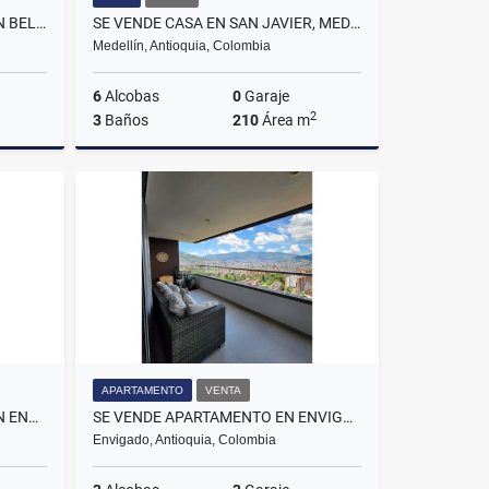
SE ARRIENDA APARTAMENTO EN BELEN SECTOR EL NOGAL
SE VENDE CASA EN SAN JAVIER, MEDELLÍN SECTOR PARTE BAJA.
Medellín, Antioquia, Colombia
6
Alcobas
0
Garaje
2
3
Baños
210
Área m
lquiler
Venta
$700.000.000
APARTAMENTO
VENTA
SE ARRIENDA APARTAMENTO EN ENVIGADO, SECTOR CAMINO VERDE
SE VENDE APARTAMENTO EN ENVIGADO SECTOR LOMA DE LOS MESA.
Envigado, Antioquia, Colombia